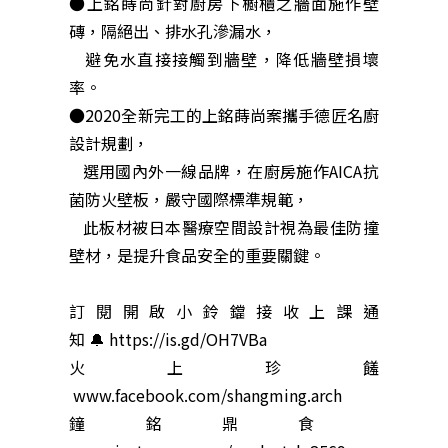
●上銘蒔尚針對廚房下櫥櫃之牆面施作壁
磚，隔絕出、排水孔滲漏水，
避免水直接接觸到牆壁，降低牆壁損壞
率。
●2020全新完工的上銘蒔尚案攜手德匠名廚
設計規劃，
選用國內外一線品牌，在廚房施作AICA抗
菌防火壁板，嚴守國際標準規範，
此板材被日本醫療空間設計視為最佳防撞
壁材，是提升食品安全的重要關鍵。
訂閱開啟小鈴鐺接收上課通
知 🔔
https://is.gd/OH7VBa
火上珍饈
www.facebook.com/shangming.arch
鐘銘鼎食