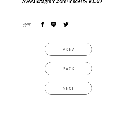
www.instagram.com/madestyle8569
分享：
PREV
BACK
NEXT