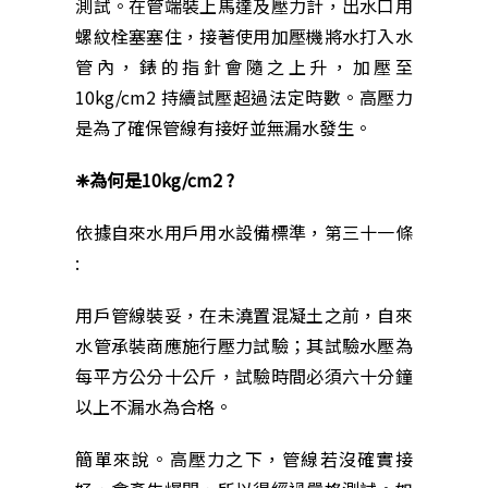
測試。在管端裝上馬達及壓力計，出水口用
螺紋栓塞塞住，接著使用加壓機將水打入水
管內，錶的指針會隨之上升，加壓至
10kg/cm2 持續試壓超過法定時數。高壓力
是為了確保管線有接好並無漏水發生。
❈為何是10kg/cm2 ?
依據自來水用戶用水設備標準，第三十一條
:
用戶管線裝妥，在未澆置混凝土之前，自來
水管承裝商應施行壓力試驗；其試驗水壓為
每平方公分十公斤，試驗時間必須六十分鐘
以上不漏水為合格。
簡單來說。高壓力之下，管線若沒確實接