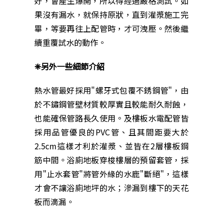
好，會產生爆開，所以得經過嚴格測試。如
果沒有漏水，就保持原狀，直到灌漿施工完
畢，等要再往上配管時，才可洩壓。然後繼
續重覆試水的動作。
❈另外一些細節介紹
熱水管最好採用"螺牙式包覆不銹鋼管"，由
於不鏽鋼管壁材質較厚實且較能耐久耐蝕，
也能確保管路長久使用。及樓板水電配管皆
採用品管優良的PVC管、且其間距要大於
2.5cm這樣才利於灌漿、並皆在2層樓板鋼
筋中間。浴廁地板穿梭樓層的預留套管，採
用"止水套管"將管外緣的水鹿"斷絕"，這樣
才會不讓浴廁地坪的水；滲漏到樓下的天花
板而滴漏。